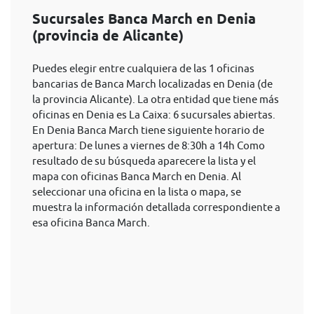
Sucursales Banca March en Denia
(provincia de Alicante)
Puedes elegir entre cualquiera de las 1 oficinas
bancarias de Banca March localizadas en Denia (de
la provincia Alicante). La otra entidad que tiene más
oficinas en Denia es La Caixa: 6 sucursales abiertas.
En Denia Banca March tiene siguiente horario de
apertura: De lunes a viernes de 8:30h a 14h Como
resultado de su búsqueda aparecere la lista y el
mapa con oficinas Banca March en Denia. Al
seleccionar una oficina en la lista o mapa, se
muestra la información detallada correspondiente a
esa oficina Banca March.