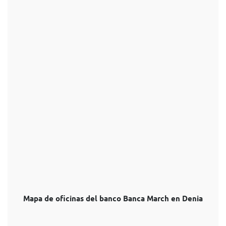
Mapa de oficinas del banco Banca March en Denia