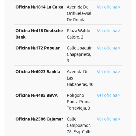
Oficina №1814 La Caixa
Avenida De
Ver oficina >
Orihuela-vial
De Ronda
Oficina №418 Deutsche
Plaza Waldo
Ver oficina >
Bank
Calero, 2
Oficina №172 Popular
Calle Joaquin
Ver oficina >
Chapaprieta,
3
Oficina №6023 Bankia
Avenida De
Ver oficina >
Las
Habaneras, 40
Oficina №4485 BBVA
Polígono
Ver oficina >
Punta Prima
Torrevieja, 3
Oficina №2586 Cajamar
Calle
Ver oficina >
Campoamor,
78, Esq. Calle