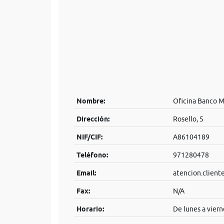
Nombre:
Oficina Banco 
Dirección:
Rosello, 5
NIF/CIF:
A86104189
Teléfono:
971280478
Email:
atencion.clien
Fax:
N/A
Horario:
De lunes a viern