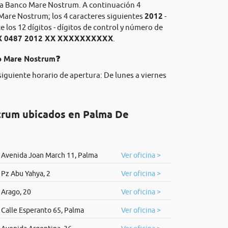
ria Banco Mare Nostrum. A continuación 4
Mare Nostrum; los 4 caracteres siguientes
2012
-
los 12 dígitos - dígitos de control y número de
X 0487 2012 XX XXXXXXXXXX
.
co Mare Nostrum❓
siguiente horario de apertura: De lunes a viernes
trum ubicados en Palma De
Avenida Joan March 11, Palma
Ver oficina >
Pz Abu Yahya, 2
Ver oficina >
Arago, 20
Ver oficina >
Calle Esperanto 65, Palma
Ver oficina >