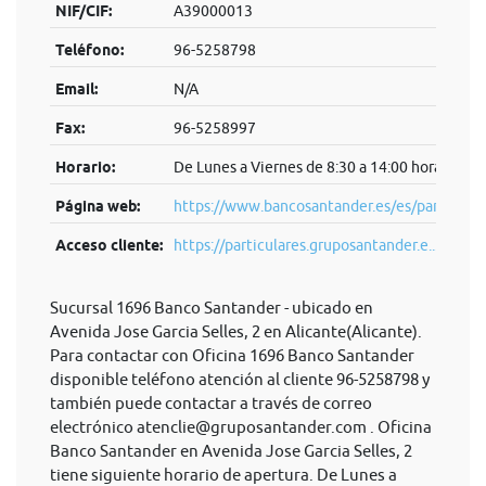
NIF/CIF:
A39000013
Teléfono:
96-5258798
Email:
N/A
Fax:
96-5258997
Horario:
De Lunes a Viernes de 8:30 a 14:00 horas.
Página web:
https://www.bancosantander.es/es/particular
Acceso cliente:
https://particulares.gruposantander.e...
Sucursal 1696 Banco Santander - ubicado en
Avenida Jose Garcia Selles, 2 en Alicante(Alicante).
Para contactar con Oficina 1696 Banco Santander
disponible teléfono atención al cliente 96-5258798 y
también puede contactar a través de correo
electrónico
atenclie@gruposantander.com
. Oficina
Banco Santander en Avenida Jose Garcia Selles, 2
tiene siguiente horario de apertura. De Lunes a