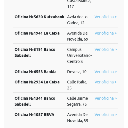
Costa Blanca,
117
Oficina №5630 Kutxabank
Avda.doctor
Ver oficina >
Gadea, 12
Oficina №1941 La Caixa
Avenida De
Ver oficina >
Novelda, 69
Oficina №3191 Banco
Campus
Ver oficina >
Sabadell
Universitario-
Centro S
Oficina №6553 Bankia
Devesa, 10
Ver oficina >
Oficina №2934 La Caixa
Calle Italia,
Ver oficina >
25
Oficina №1341 Banco
Calle Jaime
Ver oficina >
Sabadell
Segarra, 75
Oficina №1087 BBVA
Avenida De
Ver oficina >
Novelda, 59