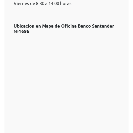
Viernes de 8:30 a 14:00 horas.
Ubicacion en Mapa de Oficina Banco Santander
№1696