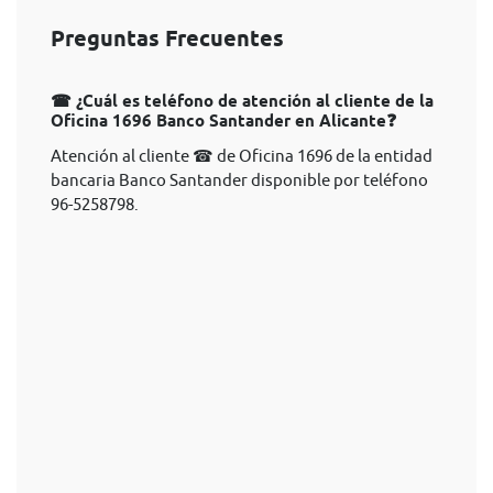
Preguntas Frecuentes
☎ ¿Cuál es teléfono de atención al cliente de la
Oficina 1696 Banco Santander en Alicante❓
Atención al cliente ☎ de Oficina 1696 de la entidad
bancaria Banco Santander disponible por teléfono
96-5258798.