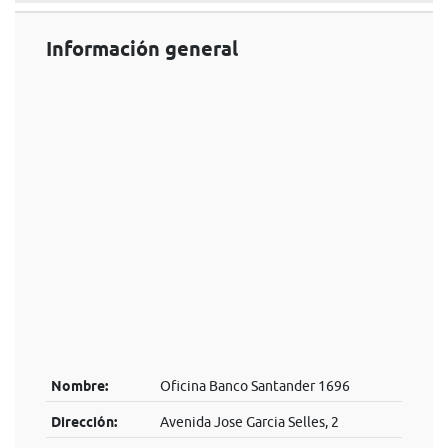
Información general
Nombre:
Oficina Banco Santander 1696
Dirección:
Avenida Jose Garcia Selles, 2