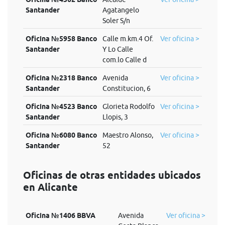
Santander
Agatangelo
Soler S/n
Oficina №5958 Banco
Calle m.km.4 Of.
Ver oficina >
Santander
Y Lo Calle
com.lo Calle d
Oficina №2318 Banco
Avenida
Ver oficina >
Santander
Constitucion, 6
Oficina №4523 Banco
Glorieta Rodolfo
Ver oficina >
Santander
Llopis, 3
Oficina №6080 Banco
Maestro Alonso,
Ver oficina >
Santander
52
Oficinas de otras entidades ubicados
en Alicante
Oficina №1406 BBVA
Avenida
Ver oficina >