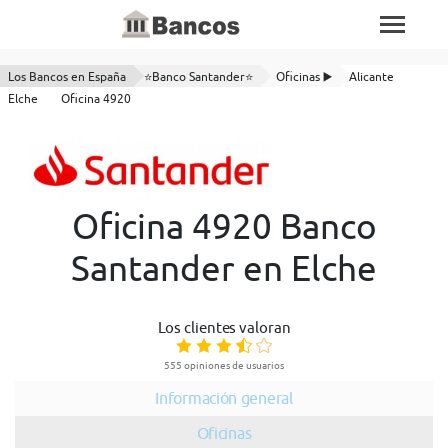
Los Bancos en España
⭐Banco Santander⭐
Oficinas ▶️
Alicante
Elche
Oficina 4920
Oficina 4920 Banco
Santander en Elche
Los clientes valoran
555 opiniones de usuarios
Información general
Oficinas