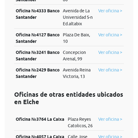
Oficina №4333 Banco
Avenida de La
Ver oficina >
Santander
Universidad S-n
Ed.altabix
Oficina №4127 Banco
Plaza De Baix,
Ver oficina >
Santander
10
Oficina №3241 Banco
Concepcion
Ver oficina >
Santander
Arenal, 99
Oficina №2429 Banco
Avenida Reina
Ver oficina >
Santander
Victoria, 13
Oficinas de otras entidades ubicados
en Elche
Oficina №3764 La Caixa
Plaza Reyes
Ver oficina >
Catolicos, 26
Oficina №4057 La Caixa
Calle Jose
Ver oficina >