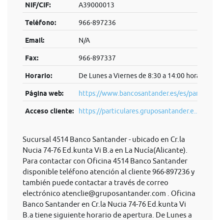
NIF/CIF:
A39000013
Teléfono:
966-897236
Email:
N/A
Fax:
966-897337
Horario:
De Lunes a Viernes de 8:30 a 14:00 horas.
Página web:
https://www.bancosantander.es/es/particular
Acceso cliente:
https://particulares.gruposantander.e...
Sucursal 4514 Banco Santander - ubicado en Cr.la
Nucia 74-76 Ed.kunta Vi B.a en La Nucía(Alicante).
Para contactar con Oficina 4514 Banco Santander
disponible teléfono atención al cliente 966-897236 y
también puede contactar a través de correo
electrónico
atenclie@gruposantander.com
. Oficina
Banco Santander en Cr.la Nucia 74-76 Ed.kunta Vi
B.a tiene siguiente horario de apertura. De Lunes a