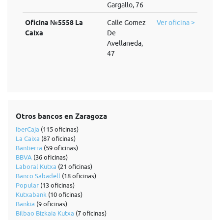
Gargallo, 76
Oficina №5558 La
Calle Gomez
Ver oficina >
Caixa
De
Avellaneda,
47
Otros bancos en Zaragoza
IberCaja
(115 oficinas)
La Caixa
(87 oficinas)
Bantierra
(59 oficinas)
BBVA
(36 oficinas)
Laboral Kutxa
(21 oficinas)
Banco Sabadell
(18 oficinas)
Popular
(13 oficinas)
Kutxabank
(10 oficinas)
Bankia
(9 oficinas)
Bilbao Bizkaia Kutxa
(7 oficinas)