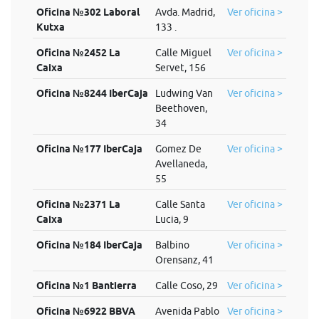
Oficina №302 Laboral
Avda. Madrid,
Ver oficina >
Kutxa
133 .
Oficina №2452 La
Calle Miguel
Ver oficina >
Caixa
Servet, 156
Oficina №8244 IberCaja
Ludwing Van
Ver oficina >
Beethoven,
34
Oficina №177 IberCaja
Gomez De
Ver oficina >
Avellaneda,
55
Oficina №2371 La
Calle Santa
Ver oficina >
Caixa
Lucia, 9
Oficina №184 IberCaja
Balbino
Ver oficina >
Orensanz, 41
Oficina №1 Bantierra
Calle Coso, 29
Ver oficina >
Oficina №6922 BBVA
Avenida Pablo
Ver oficina >