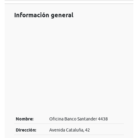
Información general
Nombre:
Oficina Banco Santander 4438
Dirección:
Avenida Cataluña, 42