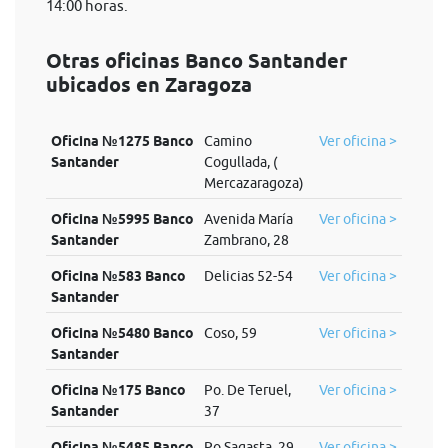
14:00 horas.
Otras oficinas Banco Santander
ubicados en Zaragoza
Oficina №1275 Banco
Camino
Ver oficina >
Santander
Cogullada, (
Mercazaragoza)
Oficina №5995 Banco
Avenida María
Ver oficina >
Santander
Zambrano, 28
Oficina №583 Banco
Delicias 52-54
Ver oficina >
Santander
Oficina №5480 Banco
Coso, 59
Ver oficina >
Santander
Oficina №175 Banco
Po. De Teruel,
Ver oficina >
Santander
37
Oficina №5485 Banco
Po Sagasta, 29
Ver oficina >