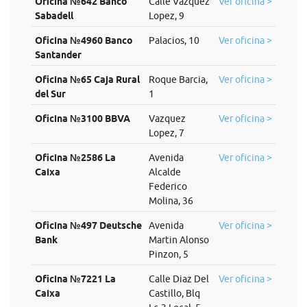
Oficina №642 Banco
Calle Vazquez
Ver oficina >
Sabadell
Lopez, 9
Oficina №4960 Banco
Palacios, 10
Ver oficina >
Santander
Oficina №65 Caja Rural
Roque Barcia,
Ver oficina >
del Sur
1
Oficina №3100 BBVA
Vazquez
Ver oficina >
Lopez, 7
Oficina №2586 La
Avenida
Ver oficina >
Caixa
Alcalde
Federico
Molina, 36
Oficina №497 Deutsche
Avenida
Ver oficina >
Bank
Martin Alonso
Pinzon, 5
Oficina №7221 La
Calle Diaz Del
Ver oficina >
Caixa
Castillo, Blq