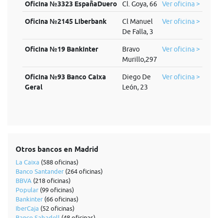
Oficina №3323 EspañaDuero
Cl. Goya, 66
Ver oficina >
Oficina №2145 Liberbank
Cl Manuel
Ver oficina >
De Falla, 3
Oficina №19 Bankinter
Bravo
Ver oficina >
Murillo,297
Oficina №93 Banco Caixa
Diego De
Ver oficina >
Geral
León, 23
Otros bancos en Madrid
La Caixa
(588 oficinas)
Banco Santander
(264 oficinas)
BBVA
(218 oficinas)
Popular
(99 oficinas)
Bankinter
(66 oficinas)
IberCaja
(52 oficinas)
Banco Sabadell
(48 oficinas)