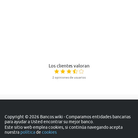
Los clientes valoran
2 opiniones de usuarios
Copyright © 2026 Bancos.wiki - Comparamos entidades bancarias
para ayudar a Usted encontrar su mejor banco.
Este sitio web emplea cookies, si continúa navegando acepta
nuestra
política
de
cookies