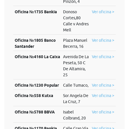
Pinzón, 4
Oficina №1735 Bankia
Donoso
Ver oficina >
Cortes,80
Calle v Andres
Mell
Oficina №1805 Banco
Plaza Manuel
Ver oficina >
Santander
Becerra, 16
Oficina №4160 La Caixa
Avenida De La
Ver oficina >
Peseta, 50 C
De Altamira,
25
Oficina №1230 Popular
Calle Tumaco,
Ver oficina >
Oficina №558 Kutxa
Sor Angela De
Ver oficina >
La Cruz, 7
Oficina №5788 BBVA
Isabel
Ver oficina >
Colbrand, 20
Oficina №1170 Bankia
Calle Gran Vía,
Ver oficina >