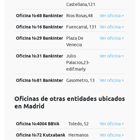
Castellana,121
Oficina №68 Bankinter
Rios Rosas,48
Ver oficina >
Oficina №16 Bankinter
Fuencarral, 131
Ver oficina >
Oficina №29 Bankinter
Plaza De
Ver oficina >
Venecia
Oficina №31 Bankinter
Julio
Ver oficina >
Palacios,23-
edif.marly
Oficina №81 Bankinter
Gasometro, 13
Ver oficina >
Oficinas de otras entidades ubicados
en Madrid
Oficina №4004 BBVA
Toledo, 52
Ver oficina >
Oficina №72 Kutxabank
Hermanos
Ver oficina >