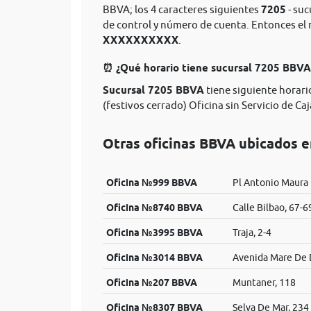
BBVA; los 4 caracteres siguientes
7205
- suc
de control y número de cuenta. Entonces e
XXXXXXXXXX
.
⏰ ¿Qué horario tiene sucursal 7205 BBV
Sucursal 7205 BBVA
tiene siguiente horario
(festivos cerrado) Oficina sin Servicio de Caj
Otras oficinas BBVA ubicados e
Oficina №999 BBVA
Pl Antonio Maura
Oficina №8740 BBVA
Calle Bilbao, 67-6
Oficina №3995 BBVA
Traja, 2-4
Oficina №3014 BBVA
Avenida Mare De 
Oficina №207 BBVA
Muntaner, 118
Oficina №8307 BBVA
Selva De Mar, 234