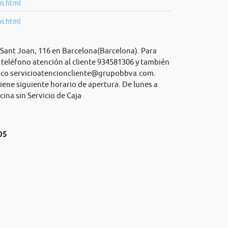
as.html
as.html
 Sant Joan, 116 en Barcelona(Barcelona). Para
teléfono atención al cliente 934581306 y también
ico
servicioatencioncliente@grupobbva.com
.
iene siguiente horario de apertura. De lunes a
cina sin Servicio de Caja
05