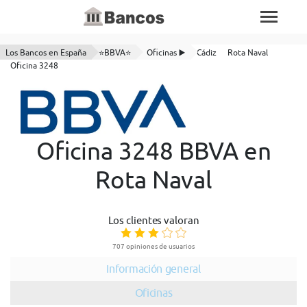
Los Bancos en España
⭐BBVA⭐
Oficinas ▶️
Cádiz
Rota Naval
Oficina 3248
Oficina 3248 BBVA en
Rota Naval
Los clientes valoran
707 opiniones de usuarios
Información general
Oficinas