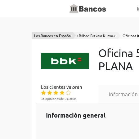
I
Los Bancos en España
⭐Bilbao Bizkaia Kutxa⭐
Oficinas ▶
Oficina
PLANA
Los clientes valoran
Información
36 opiniones de usuarios
Información general