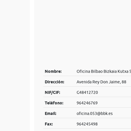
Nombre:
Oficina Bilbao Bizkaia Kutxa 
Dirección:
Avenida Rey Don Jaime, 88
NIF/CIF:
G48412720
Teléfono:
964246769
Email:
oficina.053@bbk.es
Fax:
964245498