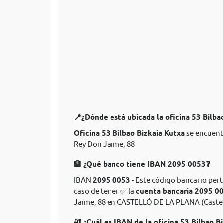
📍¿Dónde está ubicada la oficina 53 Bilba
Oficina 53 Bilbao Bizkaia Kutxa
se encuent
Rey Don Jaime, 88
🏦 ¿Qué banco tiene IBAN 2095 0053❓
IBAN
2095 0053
- Este código bancario perte
caso de tener ✅ la
cuenta bancaria 2095 0
Jaime, 88 en CASTELLÓ DE LA PLANA (Castel
🔐 ¿Cuál es IBAN de la oficina 53 Bilbao B