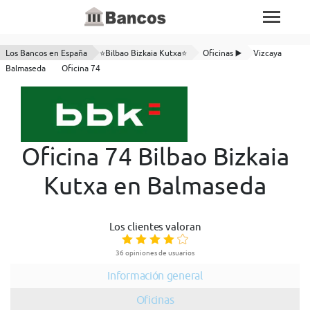
Los Bancos en España
⭐Bilbao Bizkaia Kutxa⭐
Oficinas ▶️
Vizcaya
Balmaseda
Oficina 74
Oficina 74 Bilbao Bizkaia
Kutxa en Balmaseda
Los clientes valoran
36 opiniones de usuarios
Información general
Oficinas