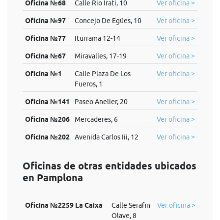
Oficina №68
Calle Rio Irati, 10
Ver oficina >
Oficina №97
Concejo De Egües, 10
Ver oficina >
Oficina №77
Iturrama 12-14
Ver oficina >
Oficina №67
Miravalles, 17-19
Ver oficina >
Oficina №1
Calle Plaza De Los
Ver oficina >
Fueros, 1
Oficina №141
Paseo Anelier, 20
Ver oficina >
Oficina №206
Mercaderes, 6
Ver oficina >
Oficina №202
Avenida Carlos Iii, 12
Ver oficina >
Oficinas de otras entidades ubicados
en Pamplona
Oficina №2259 La Caixa
Calle Serafin
Ver oficina >
Olave, 8