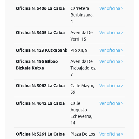
Oficina №5406 La Caixa
Carretera
Ver oficina >
Berbinzana,
4
Oficina №5405 La Caixa
Avenida De
Ver oficina >
Yerri, 15
Oficina №123 Kutxabank
Pio Xii, 9
Ver oficina >
Oficina №196 Bilbao
Avenida De
Ver oficina >
Bizkaia Kutxa
Trabajadores,
7
Oficina №5062 La Caixa
Calle Mayor,
Ver oficina >
59
Oficina №4642 La Caixa
Calle
Ver oficina >
Augusto
Echeverria,
14
Oficina №5261 La Caixa
Plaza De Los
Ver oficina >