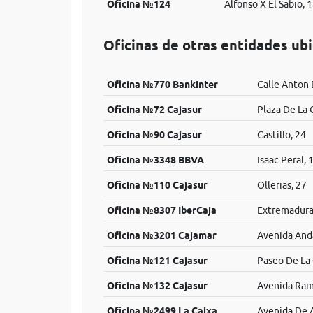
Oficina №124
Alfonso X El Sabio, 1
Oficinas de otras entidades ub
Oficina №770 Bankinter
Calle Anton 
Oficina №72 Cajasur
Plaza De La 
Oficina №90 Cajasur
Castillo, 24
Oficina №3348 BBVA
Isaac Peral, 
Oficina №110 Cajasur
Ollerias, 27
Oficina №8307 IberCaja
Extremadura
Oficina №3201 Cajamar
Avenida Anda
Oficina №121 Cajasur
Paseo De La 
Oficina №132 Cajasur
Avenida Ramo
Oficina №2499 La Caixa
Avenida De A