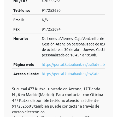
NIF/CIF:
G20336251
Teléfono:
917252650
Email:
N/A
Fax:
917252694
Horario:
De Lunes a Viernes: Caja-Ventanilla de 8:30h a
Gestión-Atención personalizada de 8:30h a 14
de octubre al 30 de abril: Jueves: Gestión-Ate
personalizada de 16:45h a 19:30h.
Página web:
https://portal.kutxabank.es/cs/Satellite/kb/es
Acceso cliente:
https://portal.kutxabank.es/cs/Satell...
Sucursal 477 Kutxa - ubicado en Azcona, 17 Tienda
N., 6 en Madrid(Madrid). Para contactar con Oficina
477 Kutxa disponible teléfono atención al cliente
917252650 y también puede contactar a través de
correo electrónico