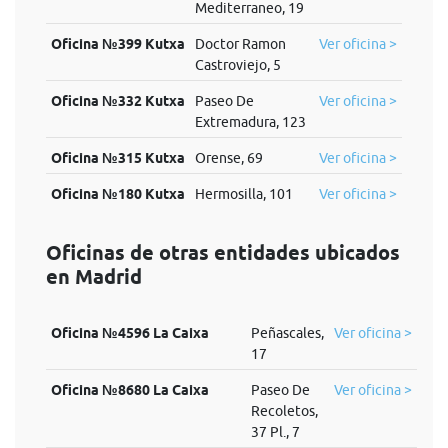
Mediterraneo, 19
Oficina №399 Kutxa
Doctor Ramon
Ver oficina >
Castroviejo, 5
Oficina №332 Kutxa
Paseo De
Ver oficina >
Extremadura, 123
Oficina №315 Kutxa
Orense, 69
Ver oficina >
Oficina №180 Kutxa
Hermosilla, 101
Ver oficina >
Oficinas de otras entidades ubicados
en Madrid
Oficina №4596 La Caixa
Peñascales,
Ver oficina >
17
Oficina №8680 La Caixa
Paseo De
Ver oficina >
Recoletos,
37 Pl., 7