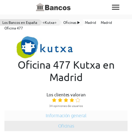
Los Bancos en España
⭐Kutxa⭐
Oficinas ▶️
Madrid
Madrid
Oficina 477
Oficina 477 Kutxa en
Madrid
Los clientes valoran
34 opiniones de usuarios
Información general
Oficinas