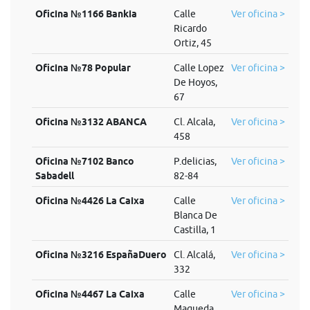
Oficina №1166 Bankia
Calle
Ver oficina >
Ricardo
Ortiz, 45
Oficina №78 Popular
Calle Lopez
Ver oficina >
De Hoyos,
67
Oficina №3132 ABANCA
Cl. Alcala,
Ver oficina >
458
Oficina №7102 Banco
P.delicias,
Ver oficina >
Sabadell
82-84
Oficina №4426 La Caixa
Calle
Ver oficina >
Blanca De
Castilla, 1
Oficina №3216 EspañaDuero
Cl. Alcalá,
Ver oficina >
332
Oficina №4467 La Caixa
Calle
Ver oficina >
Maqueda,