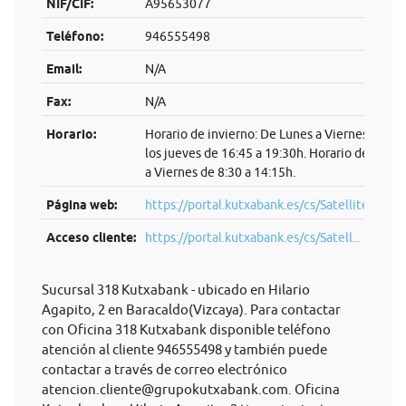
NIF/CIF:
A95653077
Teléfono:
946555498
Email:
N/A
Fax:
N/A
Horario:
Horario de invierno: De Lunes a Viernes de 8:3
los jueves de 16:45 a 19:30h. Horario de veran
a Viernes de 8:30 a 14:15h.
Página web:
https://portal.kutxabank.es/cs/Satellite/kb/es
Acceso cliente:
https://portal.kutxabank.es/cs/Satell...
Sucursal 318 Kutxabank - ubicado en Hilario
Agapito, 2 en Baracaldo(Vizcaya). Para contactar
con Oficina 318 Kutxabank disponible teléfono
atención al cliente 946555498 y también puede
contactar a través de correo electrónico
atencion.cliente@grupokutxabank.com
. Oficina