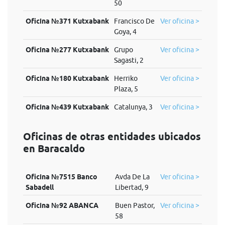
50
Oficina №371 Kutxabank
Francisco De
Ver oficina >
Goya, 4
Oficina №277 Kutxabank
Grupo
Ver oficina >
Sagasti, 2
Oficina №180 Kutxabank
Herriko
Ver oficina >
Plaza, 5
Oficina №439 Kutxabank
Catalunya, 3
Ver oficina >
Oficinas de otras entidades ubicados
en Baracaldo
Oficina №7515 Banco
Avda De La
Ver oficina >
Sabadell
Libertad, 9
Oficina №92 ABANCA
Buen Pastor,
Ver oficina >
58