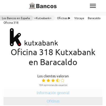
Los Bancos en España
⭐Kutxabank⭐
Oficinas ▶️
Vizcaya
Baracaldo
Oficina 318
Oficina 318 Kutxabank
en Baracaldo
Los clientes valoran
184 opiniones de usuarios
Información general
Oficinas