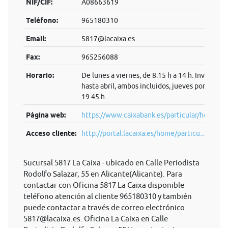
NIF/CIF:
A08663619
Teléfono:
965180310
Email:
5817@lacaixa.es
Fax:
965256088
Horario:
De lunes a viernes, de 8.15 h a 14 h. Invierno:
hasta abril, ambos incluidos, jueves por la tard
19.45 h.
Página web:
https://www.caixabank.es/particular/home/pa
Acceso cliente:
http://portal.lacaixa.es/home/particu...
Sucursal 5817 La Caixa - ubicado en Calle Periodista
Rodolfo Salazar, 55 en Alicante(Alicante). Para
contactar con Oficina 5817 La Caixa disponible
teléfono atención al cliente 965180310 y también
puede contactar a través de correo electrónico
5817@lacaixa.es
. Oficina La Caixa en Calle