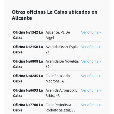
Otras oficinas La Caixa ubicados en
Alicante
Oficina №1342 La
Alicante, Pl. De
Ver oficina >
Caixa
Argel
Oficina №2158 La
Avenida Oscar Espla,
Ver oficina >
Caixa
21
Oficina №6808 La
Avenida De Novelda,
Ver oficina >
Caixa
69
Oficina №4245 La
Calle Fernando
Ver oficina >
Caixa
Madroñal, 6
Oficina №6693 La
Avenida Alfonso X El
Ver oficina >
Caixa
Sabio, 43
Oficina №7700 La
Calle Periodista
Ver oficina >
Caixa
Rodolfo Salazar, 55