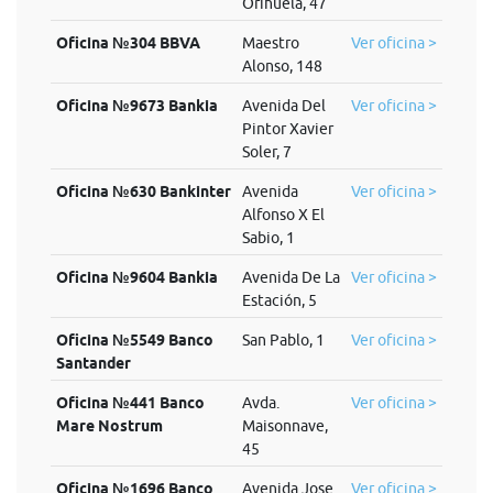
Orihuela, 47
Oficina №304 BBVA
Maestro
Ver oficina >
Alonso, 148
Oficina №9673 Bankia
Avenida Del
Ver oficina >
Pintor Xavier
Soler, 7
Oficina №630 Bankinter
Avenida
Ver oficina >
Alfonso X El
Sabio, 1
Oficina №9604 Bankia
Avenida De La
Ver oficina >
Estación, 5
Oficina №5549 Banco
San Pablo, 1
Ver oficina >
Santander
Oficina №441 Banco
Avda.
Ver oficina >
Mare Nostrum
Maisonnave,
45
Oficina №1696 Banco
Avenida Jose
Ver oficina >