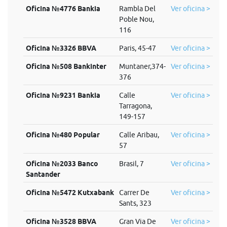
Oficina №4776 Bankia
Rambla Del
Ver oficina >
Poble Nou,
116
Oficina №3326 BBVA
Paris, 45-47
Ver oficina >
Oficina №508 Bankinter
Muntaner,374-
Ver oficina >
376
Oficina №9231 Bankia
Calle
Ver oficina >
Tarragona,
149-157
Oficina №480 Popular
Calle Aribau,
Ver oficina >
57
Oficina №2033 Banco
Brasil, 7
Ver oficina >
Santander
Oficina №5472 Kutxabank
Carrer De
Ver oficina >
Sants, 323
Oficina №3528 BBVA
Gran Via De
Ver oficina >