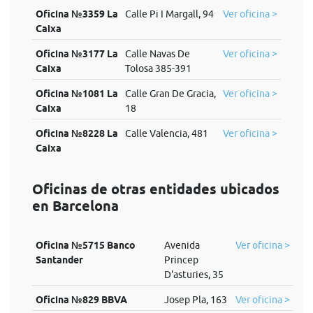
Oficina №3359 La
Calle Pi I Margall, 94
Ver oficina >
Caixa
Oficina №3177 La
Calle Navas De
Ver oficina >
Caixa
Tolosa 385-391
Oficina №1081 La
Calle Gran De Gracia,
Ver oficina >
Caixa
18
Oficina №8228 La
Calle Valencia, 481
Ver oficina >
Caixa
Oficinas de otras entidades ubicados
en Barcelona
Oficina №5715 Banco
Avenida
Ver oficina >
Santander
Princep
D'asturies, 35
Oficina №829 BBVA
Josep Pla, 163
Ver oficina >