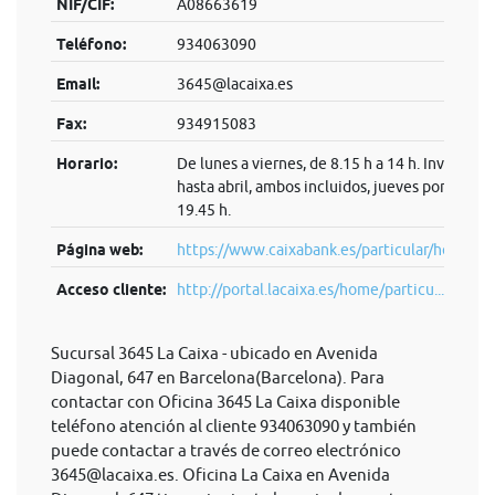
NIF/CIF:
A08663619
Teléfono:
934063090
Email:
3645@lacaixa.es
Fax:
934915083
Horario:
De lunes a viernes, de 8.15 h a 14 h. Invierno:
hasta abril, ambos incluidos, jueves por la tard
19.45 h.
Página web:
https://www.caixabank.es/particular/home/pa
Acceso cliente:
http://portal.lacaixa.es/home/particu...
Sucursal 3645 La Caixa - ubicado en Avenida
Diagonal, 647 en Barcelona(Barcelona). Para
contactar con Oficina 3645 La Caixa disponible
teléfono atención al cliente 934063090 y también
puede contactar a través de correo electrónico
3645@lacaixa.es
. Oficina La Caixa en Avenida