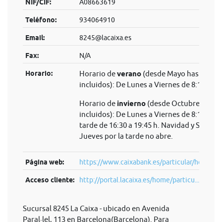
NIF/CIF:
A08663619
Teléfono:
934064910
Email:
8245@lacaixa.es
Fax:
N/A
Horario:
Horario de
verano
(desde Mayo hasta Sep
incluidos): De Lunes a Viernes de 8:15 a 14
Horario de
invierno
(desde Octubre hasta 
incluidos): De Lunes a Viernes de 8:15 a 14 
tarde de 16:30 a 19:45 h. Navidad y Semana
Jueves por la tarde no abre.
Página web:
https://www.caixabank.es/particular/home/pa
Acceso cliente:
http://portal.lacaixa.es/home/particu...
Sucursal 8245 La Caixa - ubicado en Avenida
Paral·lel, 113 en Barcelona(Barcelona). Para