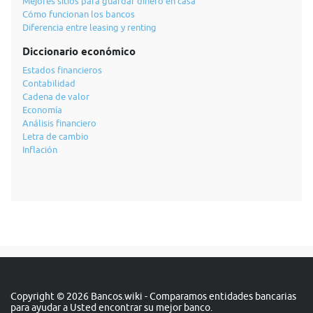
Mejores sitios para guardar dinero en casa
Cómo funcionan los bancos
Diferencia entre leasing y renting
Diccionario económico
Estados financieros
Contabilidad
Cadena de valor
Economía
Análisis financiero
Letra de cambio
Inflación
Copyright © 2026 Bancos.wiki - Comparamos entidades bancarias
para ayudar a Usted encontrar su mejor banco.