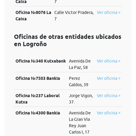
Caixa
7
Oficina №8076 La
Calle Victor Pradera,
Ver oficina >
Caixa
7
Oficinas de otras entidades ubicados
en Logroño
Oficina №340 Kutxabank
Avenida De
Ver oficina >
La Paz, 58
Oficina №7503 Bankia
Perez
Ver oficina >
Galdos, 39
Oficina №237 Laboral
Jorge Vigon,
Ver oficina >
Kutxa
37.
Oficina №4300 Bankia
Avenida De
Ver oficina >
La Gran Vía
Rey Juan
Carlos I, 17