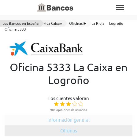
Los Bancos en España
⭐La Caixa⭐
Oficinas ▶️
La Rioja
Logroño
Oficina 5333
Oficina 5333 La Caixa en
Logroño
Los clientes valoran
981 opiniones de usuarios
Información general
Oficinas