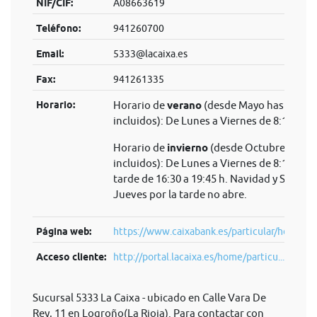
NIF/CIF:
A08663619
Teléfono:
941260700
Email:
5333@lacaixa.es
Fax:
941261335
Horario:
Horario de
verano
(desde Mayo hasta Sep
incluidos): De Lunes a Viernes de 8:15 a 14
Horario de
invierno
(desde Octubre hasta 
incluidos): De Lunes a Viernes de 8:15 a 14 
tarde de 16:30 a 19:45 h. Navidad y Semana
Jueves por la tarde no abre.
Página web:
https://www.caixabank.es/particular/home/pa
Acceso cliente:
http://portal.lacaixa.es/home/particu...
Sucursal 5333 La Caixa - ubicado en Calle Vara De
Rey, 11 en Logroño(La Rioja). Para contactar con