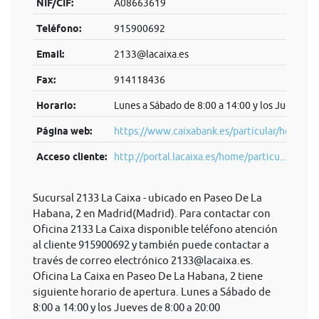
NIF/CIF:
A08663619
Teléfono:
915900692
Email:
2133@lacaixa.es
Fax:
914118436
Horario:
Lunes a Sábado de 8:00 a 14:00 y los Jueves de
Página web:
https://www.caixabank.es/particular/home/pa
Acceso cliente:
http://portal.lacaixa.es/home/particu...
Sucursal 2133 La Caixa - ubicado en Paseo De La
Habana, 2 en Madrid(Madrid). Para contactar con
Oficina 2133 La Caixa disponible teléfono atención
al cliente 915900692 y también puede contactar a
través de correo electrónico
2133@lacaixa.es
.
Oficina La Caixa en Paseo De La Habana, 2 tiene
siguiente horario de apertura. Lunes a Sábado de
8:00 a 14:00 y los Jueves de 8:00 a 20:00