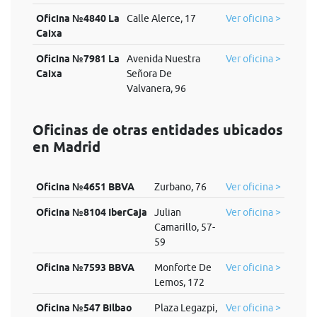
Oficina №4840 La
Calle Alerce, 17
Ver oficina >
Caixa
Oficina №7981 La
Avenida Nuestra
Ver oficina >
Caixa
Señora De
Valvanera, 96
Oficinas de otras entidades ubicados
en Madrid
Oficina №4651 BBVA
Zurbano, 76
Ver oficina >
Oficina №8104 IberCaja
Julian
Ver oficina >
Camarillo, 57-
59
Oficina №7593 BBVA
Monforte De
Ver oficina >
Lemos, 172
Oficina №547 Bilbao
Plaza Legazpi,
Ver oficina >