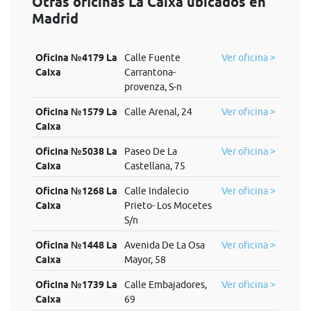
Otras oficinas La Caixa ubicados en
Madrid
Oficina №4179 La
Calle Fuente
Ver oficina >
Caixa
Carrantona-
provenza, S-n
Oficina №1579 La
Calle Arenal, 24
Ver oficina >
Caixa
Oficina №5038 La
Paseo De La
Ver oficina >
Caixa
Castellana, 75
Oficina №1268 La
Calle Indalecio
Ver oficina >
Caixa
Prieto- Los Mocetes
S/n
Oficina №1448 La
Avenida De La Osa
Ver oficina >
Caixa
Mayor, 58
Oficina №1739 La
Calle Embajadores,
Ver oficina >
Caixa
69