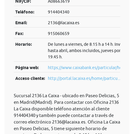
NIF/CIF:
A08663619
Teléfono:
914404340
Email:
2136@lacaixa.es
Fax:
915060659
Horario:
De lunes a viernes, de 8.15 h a 14 h. Invierno:
hasta abril, ambos incluidos, jueves por la tard
19.45 h.
Página web:
https://www.caixabank.es/particular/home/pa
Acceso cliente:
http://portal.lacaixa.es/home/particu...
Sucursal 2136 La Caixa - ubicado en Paseo Delicias, 5
en Madrid(Madrid). Para contactar con Oficina 2136
La Caixa disponible teléfono atención al cliente
914404340 y también puede contactar a través de
correo electrónico
2136@lacaixa.es
. Oficina La Caixa
en Paseo Delicias, 5 tiene siguiente horario de