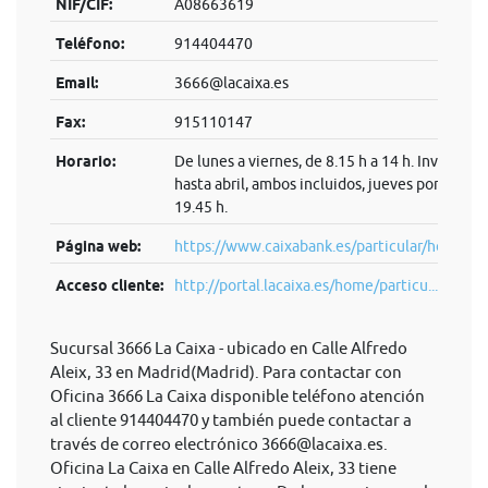
NIF/CIF:
A08663619
Teléfono:
914404470
Email:
3666@lacaixa.es
Fax:
915110147
Horario:
De lunes a viernes, de 8.15 h a 14 h. Invierno:
hasta abril, ambos incluidos, jueves por la tard
19.45 h.
Página web:
https://www.caixabank.es/particular/home/pa
Acceso cliente:
http://portal.lacaixa.es/home/particu...
Sucursal 3666 La Caixa - ubicado en Calle Alfredo
Aleix, 33 en Madrid(Madrid). Para contactar con
Oficina 3666 La Caixa disponible teléfono atención
al cliente 914404470 y también puede contactar a
través de correo electrónico
3666@lacaixa.es
.
Oficina La Caixa en Calle Alfredo Aleix, 33 tiene