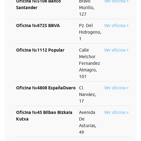
Oficina №5106 Banco
Bravo
Ver oficina >
Santander
Murillo,
127
Oficina №6725 BBVA
Pz. Del
Ver oficina >
Hidrogeno,
1
Oficina №1112 Popular
Calle
Ver oficina >
Melchor
Fernandez
Almagro,
101
Oficina №4808 EspañaDuero
Cl.
Ver oficina >
Narváez,
17
Oficina №45 Bilbao Bizkaia
Avenida
Ver oficina >
Kutxa
De
Asturias,
49