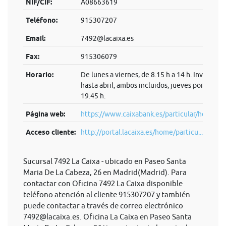
NIF/CIF:
A08663619
Teléfono:
915307207
Email:
7492@lacaixa.es
Fax:
915306079
Horario:
De lunes a viernes, de 8.15 h a 14 h. Invierno:
hasta abril, ambos incluidos, jueves por la tard
19.45 h.
Página web:
https://www.caixabank.es/particular/home/pa
Acceso cliente:
http://portal.lacaixa.es/home/particu...
Sucursal 7492 La Caixa - ubicado en Paseo Santa
Maria De La Cabeza, 26 en Madrid(Madrid). Para
contactar con Oficina 7492 La Caixa disponible
teléfono atención al cliente 915307207 y también
puede contactar a través de correo electrónico
7492@lacaixa.es
. Oficina La Caixa en Paseo Santa