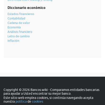
Diccionario económico
Estados financieros
Contabilidad
Cadena de valor
Economía
Análisis financiero
Letra de cambio
Inflación
Copyright © 2026 Bancos.wiki - Comparamos entidades bancarias
para ayudar a Usted encontrar su mejor banco.
Este sitio web emplea cookies, si continúa navegando acepta
nuestra
política
de
cookies