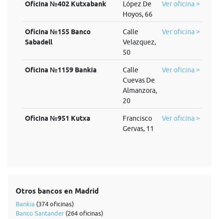
Oficina №402 Kutxabank
López De
Ver oficina >
Hoyos, 66
Oficina №155 Banco
Calle
Ver oficina >
Sabadell
Velazquez,
50
Oficina №1159 Bankia
Calle
Ver oficina >
Cuevas De
Almanzora,
20
Oficina №951 Kutxa
Francisco
Ver oficina >
Gervas, 11
Otros bancos en Madrid
Bankia
(374 oficinas)
Banco Santander
(264 oficinas)