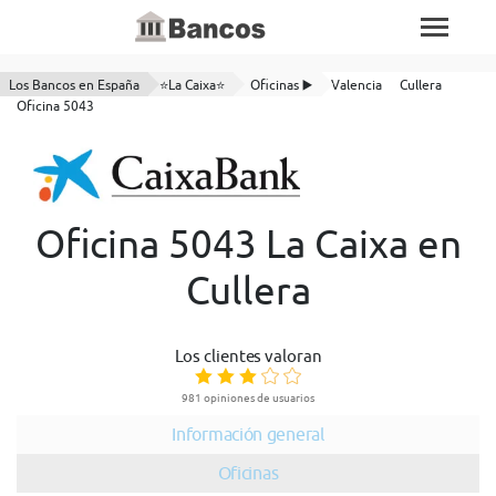
Los Bancos en España
⭐La Caixa⭐
Oficinas ▶️
Valencia
Cullera
Oficina 5043
Oficina 5043 La Caixa en
Cullera
Los clientes valoran
981 opiniones de usuarios
Información general
Oficinas