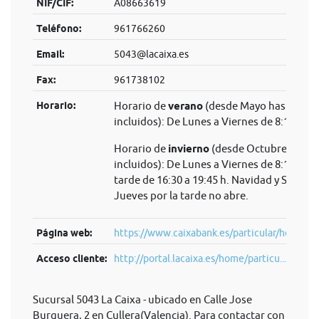
NIF/CIF:
A08663619
Teléfono:
961766260
Email:
5043@lacaixa.es
Fax:
961738102
Horario:
Horario de
verano
(desde Mayo hasta Sep
incluidos): De Lunes a Viernes de 8:15 a 14
Horario de
invierno
(desde Octubre hasta 
incluidos): De Lunes a Viernes de 8:15 a 14 
tarde de 16:30 a 19:45 h. Navidad y Semana
Jueves por la tarde no abre.
Página web:
https://www.caixabank.es/particular/home/pa
Acceso cliente:
http://portal.lacaixa.es/home/particu...
Sucursal 5043 La Caixa - ubicado en Calle Jose
Burguera, 2 en Cullera(Valencia). Para contactar con