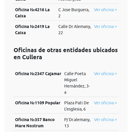
Oficina №4216 La
C Jose Burguera,
Ver oficina >
Caixa
2
Oficina №2419 La
Calle Dr Alemany,
Ver oficina >
Caixa
22
Oficinas de otras entidades ubicados
en Cullera
Oficina №2347 Cajamar
Calle Poeta
Ver oficina >
Miguel
Hernández, 3-
a
Oficina №1109 Popular
Plaza Pati De
Ver oficina >
L'esglesia, 6
Oficina №357 Banco
P/ Dr.alemany,
Ver oficina >
Mare Nostrum
13