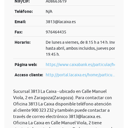
NIF/CIF:
A08663619
Teléfono:
N/A
Email:
3813@lacaixa.es
Fax:
976464435
Horario:
De lunes a viernes, de 8.15 h a 14 h. Invierno:
hasta abril, ambos incluidos, jueves por la tard
19.45 h.
Página web:
https://www.caixabank.es/particular/home/pa
Acceso cliente:
http://portal.lacaixa.es/home/particu...
Sucursal 3813 La Caixa - ubicado en Calle Manuel
Viola, 2 en Zaragoza(Zaragoza). Para contactar con
Oficina 3813 La Caixa disponible teléfono atención
al cliente 900 323 232 y también puede contactar a
través de correo electrónico
3813@lacaixa.es
.
Oficina La Caixa en Calle Manuel Viola, 2 tiene