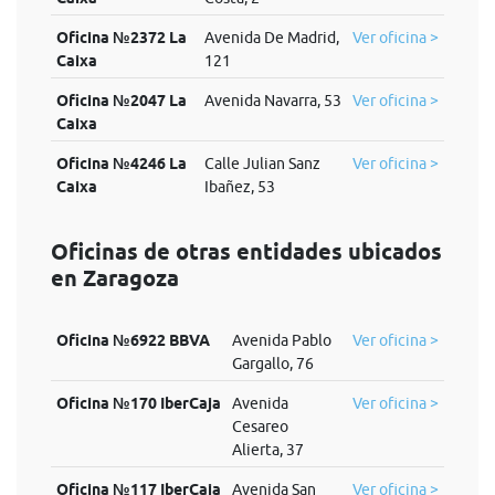
Oficina №2372 La
Avenida De Madrid,
Ver oficina >
Caixa
121
Oficina №2047 La
Avenida Navarra, 53
Ver oficina >
Caixa
Oficina №4246 La
Calle Julian Sanz
Ver oficina >
Caixa
Ibañez, 53
Oficinas de otras entidades ubicados
en Zaragoza
Oficina №6922 BBVA
Avenida Pablo
Ver oficina >
Gargallo, 76
Oficina №170 IberCaja
Avenida
Ver oficina >
Cesareo
Alierta, 37
Oficina №117 IberCaja
Avenida San
Ver oficina >