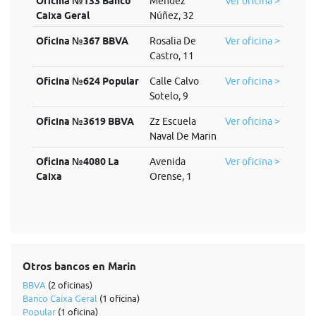
Oficina №133 Banco
Méndez
Ver oficina >
Caixa Geral
Núñez, 32
Oficina №367 BBVA
Rosalia De
Ver oficina >
Castro, 11
Oficina №624 Popular
Calle Calvo
Ver oficina >
Sotelo, 9
Oficina №3619 BBVA
Zz Escuela
Ver oficina >
Naval De Marin
Oficina №4080 La
Avenida
Ver oficina >
Caixa
Orense, 1
Otros bancos en Marin
BBVA
(2 oficinas)
Banco Caixa Geral
(1 oficina)
Popular
(1 oficina)