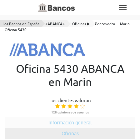
Los Bancos en España
⭐ABANCA⭐
Oficinas ▶️
Pontevedra
Marin
Oficina 5430
Oficina 5430 ABANCA
en Marin
Los clientes valoran
128 opiniones de usuarios
Información general
Oficinas