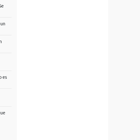
Se
 un
n
o es
que