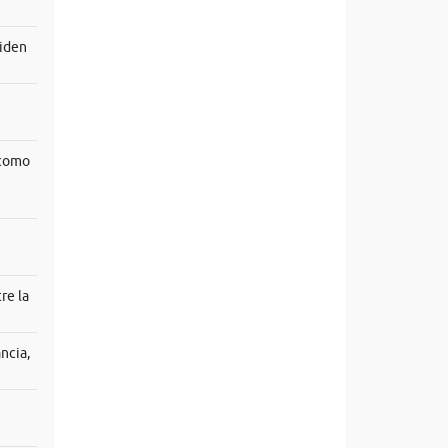
viden
 como
re la
ncia,