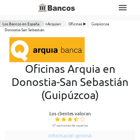
Los Bancos en España
⭐Arquia⭐
Oficinas ▶️
Guipúzcoa
Donostia-San Sebastián
Oficinas Arquia en
Donostia-San Sebastián
(Guipúzcoa)
Los clientes valoran
37 opiniones de usuarios
Información general