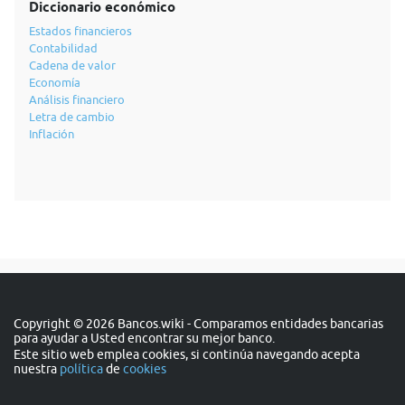
Diccionario económico
Estados financieros
Contabilidad
Cadena de valor
Economía
Análisis financiero
Letra de cambio
Inflación
Copyright © 2026 Bancos.wiki - Comparamos entidades bancarias
para ayudar a Usted encontrar su mejor banco.
Este sitio web emplea cookies, si continúa navegando acepta
nuestra
política
de
cookies