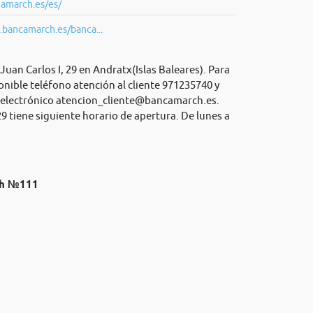
amarch.es/es/
.bancamarch.es/banca...
Juan Carlos I, 29 en Andratx(Islas Baleares). Para
nible teléfono atención al cliente 971235740 y
 electrónico
atencion_cliente@bancamarch.es
.
29 tiene siguiente horario de apertura. De lunes a
ch №111