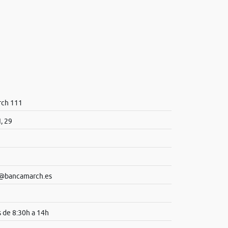
rch 111
I, 29
e@bancamarch.es
s de 8:30h a 14h