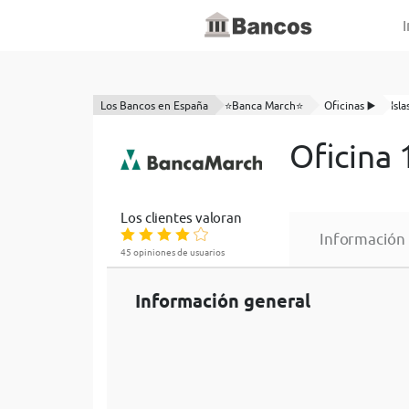
I
Los Bancos en España
⭐Banca March⭐
Oficinas ▶️
Isl
Oficina
Los clientes valoran
Información
45 opiniones de usuarios
Información general