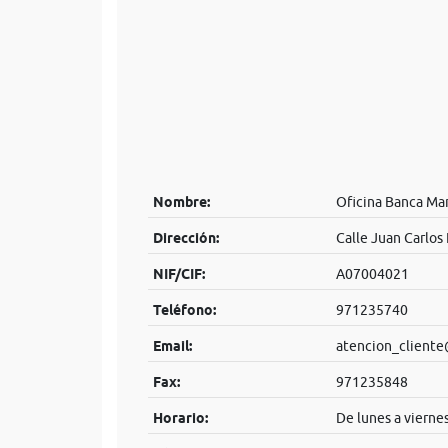
Nombre:
Oficina Banca Ma
Dirección:
Calle Juan Carlos 
NIF/CIF:
A07004021
Teléfono:
971235740
Email:
atencion_client
Fax:
971235848
Horario:
De lunes a vierne