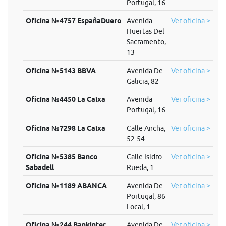
Portugal, 16
Oficina №4757 EspañaDuero
Avenida
Ver oficina >
Huertas Del
Sacramento,
13
Oficina №5143 BBVA
Avenida De
Ver oficina >
Galicia, 82
Oficina №4450 La Caixa
Avenida
Ver oficina >
Portugal, 16
Oficina №7298 La Caixa
Calle Ancha,
Ver oficina >
52-54
Oficina №5385 Banco
Calle Isidro
Ver oficina >
Sabadell
Rueda, 1
Oficina №1189 ABANCA
Avenida De
Ver oficina >
Portugal, 86
Local, 1
Oficina №244 Bankinter
Avenida De
Ver oficina >