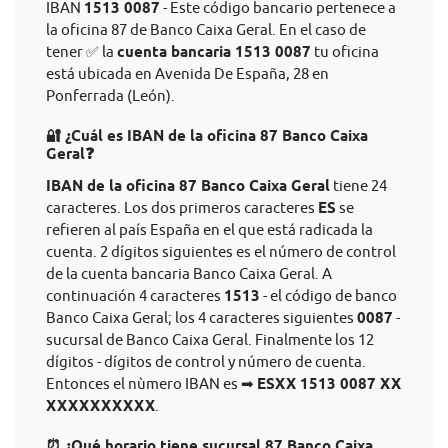
IBAN
1513 0087
- Este código bancario pertenece a
la oficina 87 de Banco Caixa Geral. En el caso de
tener ✅ la
cuenta bancaria 1513 0087
tu oficina
está ubicada en Avenida De España, 28 en
Ponferrada (León).
🔐 ¿Cuál es IBAN de la oficina 87 Banco Caixa
Geral❓
IBAN de la oficina 87 Banco Caixa Geral
tiene 24
caracteres. Los dos primeros caracteres
ES
se
refieren al país España en el que está radicada la
cuenta. 2 dígitos siguientes es el número de control
de la cuenta bancaria Banco Caixa Geral. A
continuación 4 caracteres
1513
- el código de banco
Banco Caixa Geral; los 4 caracteres siguientes
0087
-
sucursal de Banco Caixa Geral. Finalmente los 12
dígitos - dígitos de control y número de cuenta.
Entonces el nùmero IBAN es ➡
ESXX 1513 0087 XX
XXXXXXXXXX
.
⏰ ¿Qué horario tiene sucursal 87 Banco Caixa