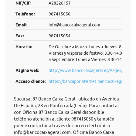
NIF/CIF:
A28226157
Teléfono:
987415050
Email:
info@bancocaixageral.com
Fax:
987415054
Horario:
De Octubre a Marzo: Lunes a Jueves: 8.30-14.
Viernes y vísperas de festivo: 8.30-14.00 De Ab
a Septiembre: Lunes a Viernes: 8.30-14.00
Página web:
http://www.bancocaixageral.es/Pages/home.
Acceso cliente:
https://bancaporinternet.bancocaixage...
Sucursal 87 Banco Caixa Geral - ubicado en Avenida
De España, 28 en Ponferrada(León). Para contactar
con Oficina 87 Banco Caixa Geral disponible
teléfono atención al cliente 987415050 y también
puede contactar a través de correo electrónico
info@bancocaixageral.com
. Oficina Banco Caixa