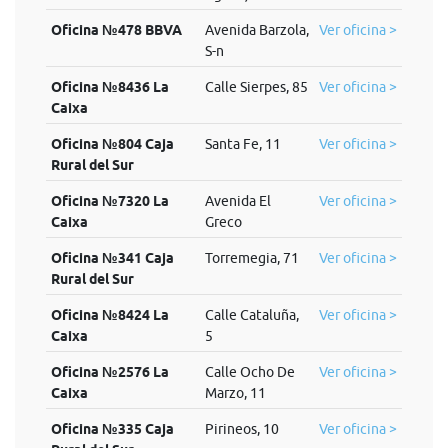
Oficina №478 BBVA
Avenida Barzola,
Ver oficina >
S-n
Oficina №8436 La
Calle Sierpes, 85
Ver oficina >
Caixa
Oficina №804 Caja
Santa Fe, 11
Ver oficina >
Rural del Sur
Oficina №7320 La
Avenida El
Ver oficina >
Caixa
Greco
Oficina №341 Caja
Torremegia, 71
Ver oficina >
Rural del Sur
Oficina №8424 La
Calle Cataluña,
Ver oficina >
Caixa
5
Oficina №2576 La
Calle Ocho De
Ver oficina >
Caixa
Marzo, 11
Oficina №335 Caja
Pirineos, 10
Ver oficina >