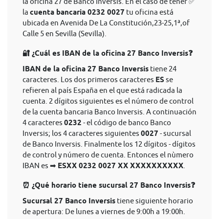
la oficina 27 de Banco Inversis. En el caso de tener ✅
la
cuenta bancaria 0232 0027
tu oficina está
ubicada en Avenida De La Constitución,23-25,1ª,of
Calle 5 en Sevilla (Sevilla).
🔐 ¿Cuál es IBAN de la oficina 27 Banco Inversis❓
IBAN de la oficina 27 Banco Inversis
tiene 24
caracteres. Los dos primeros caracteres
ES
se
refieren al país España en el que está radicada la
cuenta. 2 dígitos siguientes es el número de control
de la cuenta bancaria Banco Inversis. A continuación
4 caracteres
0232
- el código de banco Banco
Inversis; los 4 caracteres siguientes
0027
- sucursal
de Banco Inversis. Finalmente los 12 dígitos - dígitos
de control y número de cuenta. Entonces el nùmero
IBAN es ➡
ESXX 0232 0027 XX XXXXXXXXXX
.
⏰ ¿Qué horario tiene sucursal 27 Banco Inversis❓
Sucursal 27 Banco Inversis
tiene siguiente horario
de apertura: De lunes a viernes de 9:00h a 19:00h.