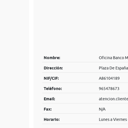
Nombre:
Oficina Banco 
Dirección:
Plaza De España
NIF/CIF:
A86104189
Teléfono:
965478673
Email:
atencion.clien
Fax:
N/A
Horario:
Lunes a Viernes 