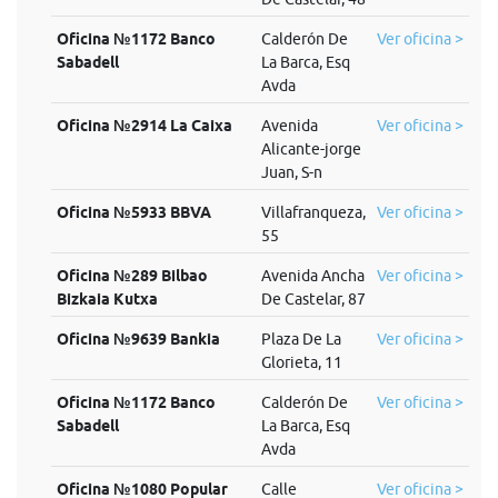
Oficina №1172 Banco
Calderón De
Ver oficina >
Sabadell
La Barca, Esq
Avda
Oficina №2914 La Caixa
Avenida
Ver oficina >
Alicante-jorge
Juan, S-n
Oficina №5933 BBVA
Villafranqueza,
Ver oficina >
55
Oficina №289 Bilbao
Avenida Ancha
Ver oficina >
Bizkaia Kutxa
De Castelar, 87
Oficina №9639 Bankia
Plaza De La
Ver oficina >
Glorieta, 11
Oficina №1172 Banco
Calderón De
Ver oficina >
Sabadell
La Barca, Esq
Avda
Oficina №1080 Popular
Calle
Ver oficina >