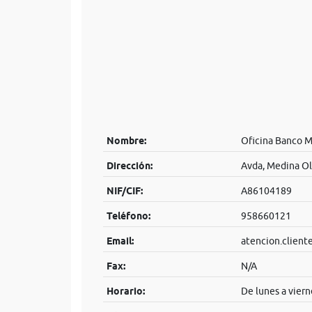
Nombre:
Oficina Banco 
Dirección:
Avda, Medina O
NIF/CIF:
A86104189
Teléfono:
958660121
Email:
atencion.clien
Fax:
N/A
Horario:
De lunes a viern