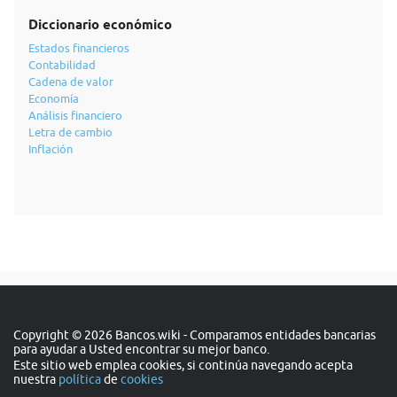
Diccionario económico
Estados financieros
Contabilidad
Cadena de valor
Economía
Análisis financiero
Letra de cambio
Inflación
Copyright © 2026 Bancos.wiki - Comparamos entidades bancarias
para ayudar a Usted encontrar su mejor banco.
Este sitio web emplea cookies, si continúa navegando acepta
nuestra
política
de
cookies