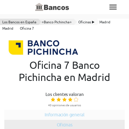
Los Bancos en España
⭐Banco Pichincha⭐
Oficinas ▶️
Madrid
Madrid
Oficina 7
Oficina 7 Banco
Pichincha en Madrid
Los clientes valoran
40 opiniones de usuarios
Información general
Oficinas