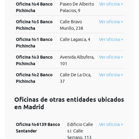
Oficina №4 Banco
Paseo De Alberto
Ver oficina >
Pichincha
Palacios, 9
Oficina №5 Banco
Calle Bravo
Ver oficina >
Pichincha
Murillo, 238
Oficina №1 Banco
Calle Lagasca, 4
Ver oficina >
Pichincha
Oficina №3 Banco
Avenida Albufera,
Ver oficina >
Pichincha
101
Oficina №2 Banco
Calle De La Oca,
Ver oficina >
Pichincha
37
Oficinas de otras entidades ubicados
en Madrid
Oficina №6139 Banco
Edificio Calle
Ver oficina >
Santander
s.i. Calle
Serrano, 113