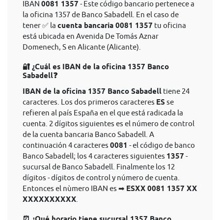
IBAN
0081 1357
- Este código bancario pertenece a
la oficina 1357 de Banco Sabadell. En el caso de
tener ✅ la
cuenta bancaria 0081 1357
tu oficina
está ubicada en Avenida De Tomás Aznar
Domenech, S en Alicante (Alicante).
🔐 ¿Cuál es IBAN de la oficina 1357 Banco
Sabadell❓
IBAN de la oficina 1357 Banco Sabadell
tiene 24
caracteres. Los dos primeros caracteres
ES
se
refieren al país España en el que está radicada la
cuenta. 2 dígitos siguientes es el número de control
de la cuenta bancaria Banco Sabadell. A
continuación 4 caracteres
0081
- el código de banco
Banco Sabadell; los 4 caracteres siguientes
1357
-
sucursal de Banco Sabadell. Finalmente los 12
dígitos - dígitos de control y número de cuenta.
Entonces el nùmero IBAN es ➡
ESXX 0081 1357 XX
XXXXXXXXXX
.
⏰ ¿Qué horario tiene sucursal 1357 Banco