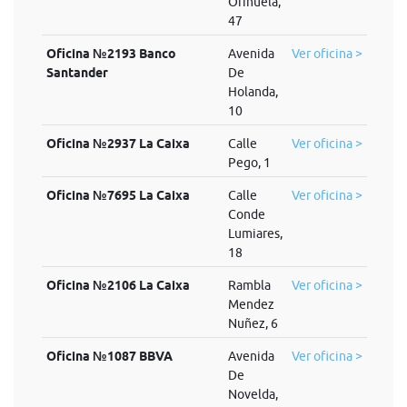
Orihuela,
47
Oficina №2193 Banco
Avenida
Ver oficina >
Santander
De
Holanda,
10
Oficina №2937 La Caixa
Calle
Ver oficina >
Pego, 1
Oficina №7695 La Caixa
Calle
Ver oficina >
Conde
Lumiares,
18
Oficina №2106 La Caixa
Rambla
Ver oficina >
Mendez
Nuñez, 6
Oficina №1087 BBVA
Avenida
Ver oficina >
De
Novelda,