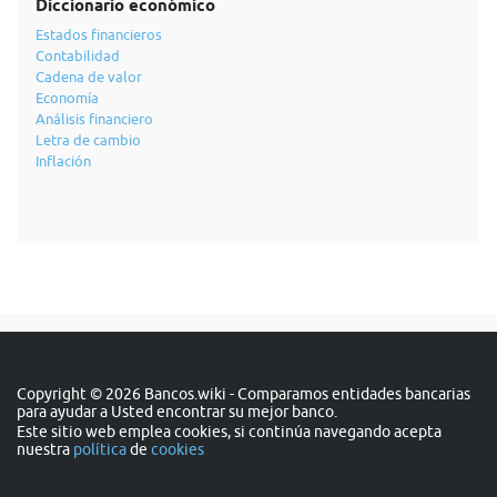
Diccionario económico
Estados financieros
Contabilidad
Cadena de valor
Economía
Análisis financiero
Letra de cambio
Inflación
Copyright © 2026 Bancos.wiki - Comparamos entidades bancarias
para ayudar a Usted encontrar su mejor banco.
Este sitio web emplea cookies, si continúa navegando acepta
nuestra
política
de
cookies