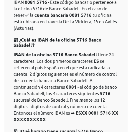
IBAN
0081 5716
- Este código bancario pertenece a
la oficina 5716 de Banco Sabadell. En el caso de
tener ✅ la
cuenta bancaria 0081 5716
tu oficina
está ubicada en Travesia De La Vidriera, 15 en Avilés
(Asturias).
🔐 ¿Cuál es IBAN de la oficina 5716 Banco
Sabadell❓
IBAN de la oficina 5716 Banco Sabadell
tiene 24
caracteres. Los dos primeros caracteres
ES
se
refieren al país España en el que está radicada la
cuenta. 2 dígitos siguientes es el número de control
de la cuenta bancaria Banco Sabadell. A
continuación 4 caracteres
0081
- el código de banco
Banco Sabadell; los 4 caracteres siguientes
5716
-
sucursal de Banco Sabadell. Finalmente los 12
dígitos - dígitos de control y número de cuenta.
Entonces el nùmero IBAN es ➡
ESXX 0081 5716 XX
XXXXXXXXXX
.
⏰ ¿Qué horario tiene sucursal 5716 Banco