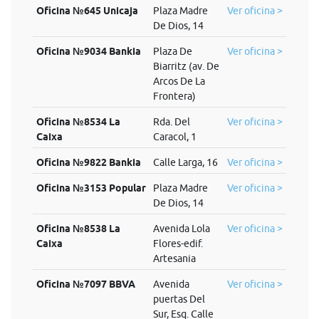
Oficina №645 Unicaja
Plaza Madre
Ver oficina >
De Dios, 14
Oficina №9034 Bankia
Plaza De
Ver oficina >
Biarritz (av. De
Arcos De La
Frontera)
Oficina №8534 La
Rda. Del
Ver oficina >
Caixa
Caracol, 1
Oficina №9822 Bankia
Calle Larga, 16
Ver oficina >
Oficina №3153 Popular
Plaza Madre
Ver oficina >
De Dios, 14
Oficina №8538 La
Avenida Lola
Ver oficina >
Caixa
Flores-edif.
Artesania
Oficina №7097 BBVA
Avenida
Ver oficina >
puertas Del
Sur, Esq. Calle