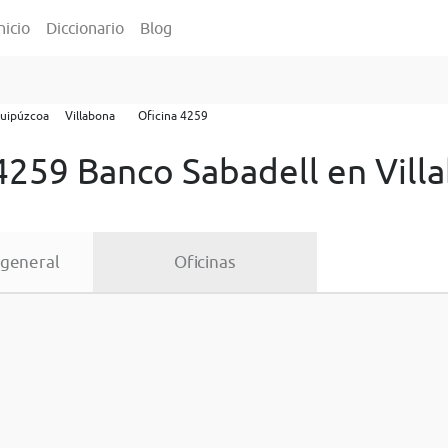
nicio
Diccionario
Blog
uipúzcoa
Villabona
Oficina 4259
 4259 Banco Sabadell en Vill
 general
Oficinas