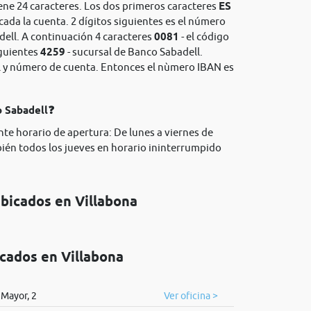
ene 24 caracteres. Los dos primeros caracteres
ES
icada la cuenta. 2 dígitos siguientes es el número
dell. A continuación 4 caracteres
0081
- el código
iguientes
4259
- sucursal de Banco Sabadell.
rol y número de cuenta. Entonces el nùmero IBAN es
o Sabadell❓
nte horario de apertura: De lunes a viernes de
bién todos los jueves en horario ininterrumpido
ubicados en Villabona
icados en Villabona
Mayor, 2
Ver oficina >