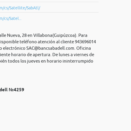
/cs/Satellite/SabAtl/
/cs/Satel...
alle Nueva, 28 en Villabona(Guipúzcoa). Para
isponible teléfono atención al cliente 943696014
o electrónico
SAC@bancsabadell.com
. Oficina
iente horario de apertura. De lunes a viernes de
bién todos los jueves en horario ininterrumpido
adell №4259