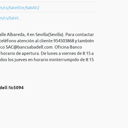
/cs/Satellite/SabAtl/
/cs/Satel...
le Albareda, 4 en Sevilla(Sevilla). Para contactar
teléfono atención al cliente 954503868 y también
ico
SAC@bancsabadell.com
. Oficina Banco
 horario de apertura. De lunes a viernes de 8:15 a
dos los jueves en horario ininterrumpido de 8:15
adell №5094