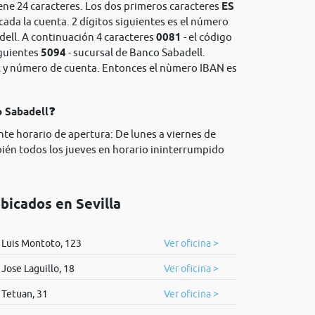
ene 24 caracteres. Los dos primeros caracteres
ES
icada la cuenta. 2 dígitos siguientes es el número
dell. A continuación 4 caracteres
0081
- el código
iguientes
5094
- sucursal de Banco Sabadell.
rol y número de cuenta. Entonces el nùmero IBAN es
o Sabadell❓
nte horario de apertura: De lunes a viernes de
bién todos los jueves en horario ininterrumpido
bicados en Sevilla
 Luis Montoto, 123
Ver oficina >
 Jose Laguillo, 18
Ver oficina >
 Tetuan, 31
Ver oficina >