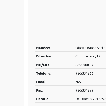
Nombre:
Oficina Banco Santa
Dirección:
Corin Tellado, 18
NIF/CIF:
A39000013
Teléfono:
98-5331266
Email:
N/A
Fax:
98-5331279
Horario:
De Lunes a Viernes d