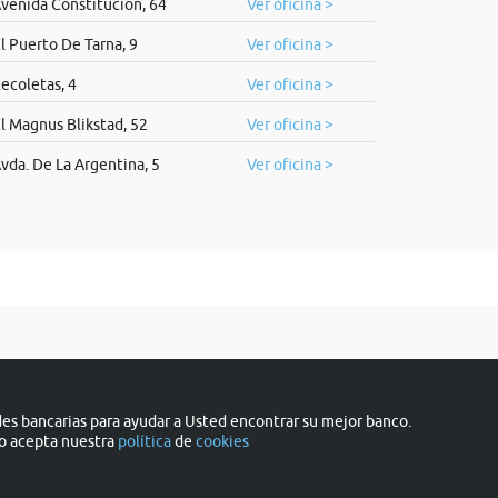
venida Constitucion, 64
Ver oficina >
l Puerto De Tarna, 9
Ver oficina >
ecoletas, 4
Ver oficina >
l Magnus Blikstad, 52
Ver oficina >
vda. De La Argentina, 5
Ver oficina >
s bancarias para ayudar a Usted encontrar su mejor banco.
do acepta nuestra
política
de
cookies