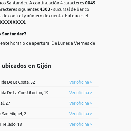
nco Santander. A continuación 4 caracteres
0049
-
aracteres siguientes
4303
- sucursal de Banco
os de control y número de cuenta. Entonces el
XXXXXXXXXX
.
o Santander❓
iente horario de apertura: De Lunes a Viernes de
 ubicados en Gijón
ida De La Costa, 52
Ver oficina >
ida De La Constitucion, 19
Ver oficina >
al, 27
Ver oficina >
a San Miguel, 2
Ver oficina >
n Tellado, 18
Ver oficina >