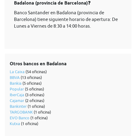
Badalona (provincia de Barcelona)❓
Banco Santander en Badalona (provincia de
Barcelona) tiene siguiente horario de apertura: De
Lunes a Viernes de 8:30 a 14:00 horas.
Otros bancos en Badalona
La Caixa
(54 oficinas)
BBVA
(13 oficinas)
Bankia
(5 oficinas)
Popular
(5 oficinas)
IberCaja
(3 oficinas)
Cajamar
(2 oficinas)
Bankinter
(1 oficina)
TARGOBANK
(1 oficina)
EVO Banco
(1 oficina)
Kutxa
(1 oficina)