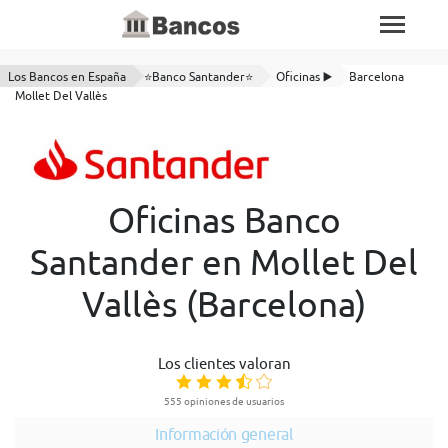
Los Bancos en España
⭐Banco Santander⭐
Oficinas ▶️
Barcelona
Mollet Del Vallès
Oficinas Banco
Santander en Mollet Del
Vallès (Barcelona)
Los clientes valoran
555 opiniones de usuarios
Información general