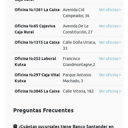
Oficina №1261 La Caixa
Avenida Cid
Ver oficina >
Campeador, 36
Oficina №65 Cajaviva
Avenida De La
Ver oficina >
Caja Rural
Constitución, 27
Oficina №1315 La Caixa
Calle Doña Urraca,
Ver oficina >
33
Oficina №252 Laboral
Francisco
Ver oficina >
Kutxa
Grandmontagne,2.
Oficina №297 Caja Vital
Parque Antonio
Ver oficina >
Kutxa
Machado, 3
Oficina №3845 La Caixa
Calle Vitoria, 182
Ver oficina >
Preguntas Frecuentes
🏦 ¿Cuántas sucursales tiene Banco Santander en