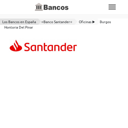
Los Bancos en España
⭐Banco Santander⭐
Oficinas ▶️
Burgos
Hontoria Del Pinar