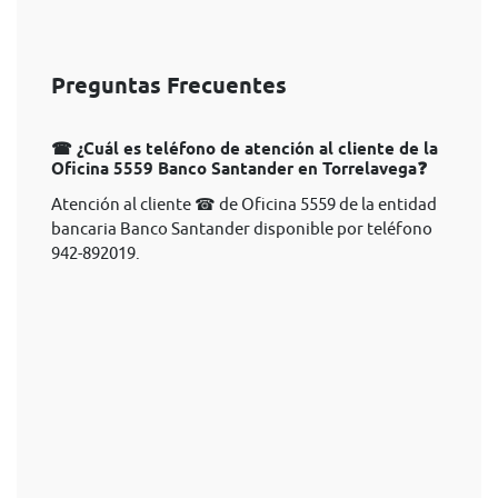
Preguntas Frecuentes
☎ ¿Cuál es teléfono de atención al cliente de la
Oficina 5559 Banco Santander en Torrelavega❓
Atención al cliente ☎ de Oficina 5559 de la entidad
bancaria Banco Santander disponible por teléfono
942-892019.