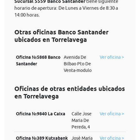
Sucursal 5559 Banco Santander
tiene siguiente
horario de apertura: De Lunes a Viernes de 8:30 a
14:00 horas.
Otras oficinas Banco Santander
ubicados en Torrelavega
Oficina №5868 Banco
Avenida De
Ver oficina >
Santander
Bilbao Pto De
Venta-modulo
Oficinas de otras entidades ubicados
en Torrelavega
Oficina №9840 La Caixa
Calle Jose
Ver oficina >
Maria De
Pereda, 4
Oficina №389 Kutxabank
José María
Ver oficina >