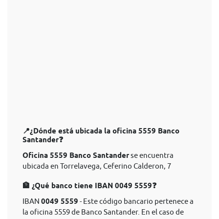
📍¿Dónde está ubicada la oficina 5559 Banco
Santander❓
Oficina 5559 Banco Santander
se encuentra
ubicada en Torrelavega, Ceferino Calderon, 7
🏦 ¿Qué banco tiene IBAN 0049 5559❓
IBAN
0049 5559
- Este código bancario pertenece a
la oficina 5559 de Banco Santander. En el caso de