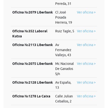
Pereda, 31
Oficina №2079 Liberbank
Cl José
Ver oficina >
Posada
Herrera, 19
Oficina №352 Laboral
Ruiz Tagle, 5
Ver oficina >
Kutxa
Oficina №2113 Liberbank
Av
Ver oficina >
Fernandez
Vallejo, 43
Oficina №2075 Liberbank
Mc Nacional
Ver oficina >
De Ganados
S/n
Oficina №2128 Liberbank
Av España,
Ver oficina >
13
Oficina №1278 La Caixa
Calle Julian
Ver oficina >
Ceballos, 2