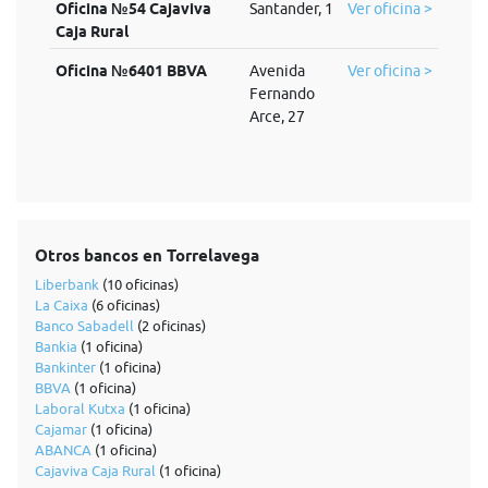
Oficina №54 Cajaviva
Santander, 1
Ver oficina >
Caja Rural
Oficina №6401 BBVA
Avenida
Ver oficina >
Fernando
Arce, 27
Otros bancos en Torrelavega
Liberbank
(10 oficinas)
La Caixa
(6 oficinas)
Banco Sabadell
(2 oficinas)
Bankia
(1 oficina)
Bankinter
(1 oficina)
BBVA
(1 oficina)
Laboral Kutxa
(1 oficina)
Cajamar
(1 oficina)
ABANCA
(1 oficina)
Cajaviva Caja Rural
(1 oficina)