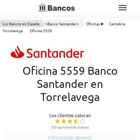
Los Bancos en España
⭐Banco Santander⭐
Oficinas ▶️
Cantabria
Torrelavega
Oficina 5559
Oficina 5559 Banco
Santander en
Torrelavega
Los clientes valoran
555 opiniones de usuarios
Información general